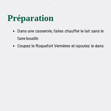
Préparation
Dans une casserole, faites chauffer le lait sans le
faire bouillir.
Coupez le Roquefort Vernières et rajoutez le dans
la casserole.
Une fois le roquefort fondu, rajoutez la crème
fraiche et le poivre. Laissez épaissir la sauce
pendant 7-8 minutes.
La sauce est enfin prête pour être accompagnée
de viande, moules ou encore de pâtes. A vous de
choisir !