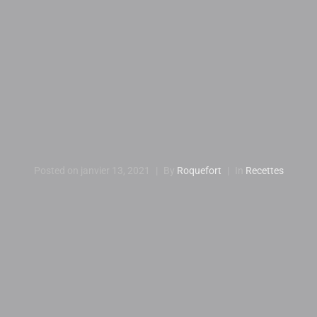
Posted on
janvier 13, 2021
By
Roquefort
In
Recettes